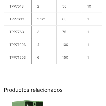
TPP7513
2
50
10
TPP7633
2 1/2
60
1
TPP7763
3
75
1
TPP71003
4
100
1
TPP71503
6
150
1
Productos relacionados