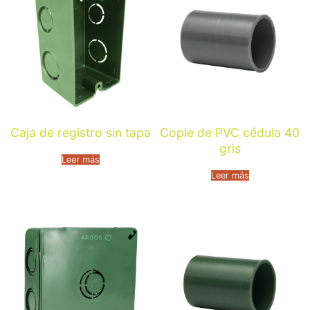
Caja de registro sin tapa
Cople de PVC cédula 40
gris
Leer más
Leer más