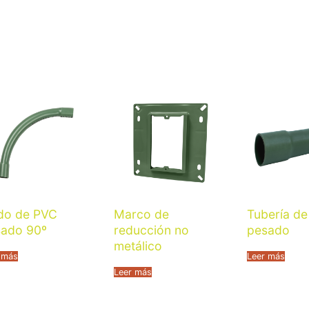
do de PVC
Marco de
Tubería d
sado 90º
reducción no
pesado
metálico
 más
Leer más
Leer más