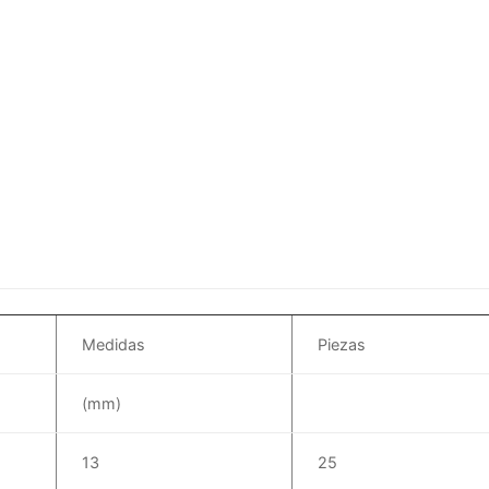
Medidas
Piezas
(mm)
13
25