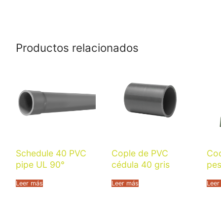
Productos relacionados
Schedule 40 PVC
Cople de PVC
Co
pipe UL 90°
cédula 40 gris
pe
Leer más
Leer más
Leer