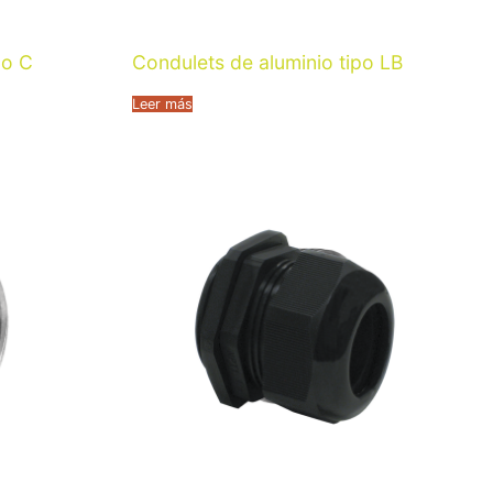
po C
Condulets de aluminio tipo LB
Leer más