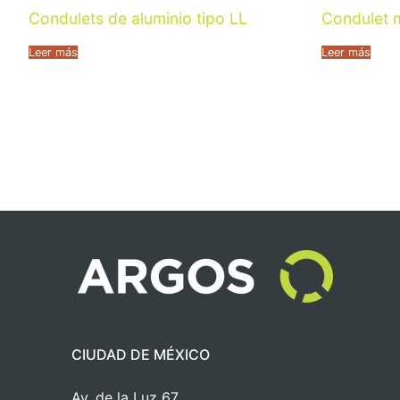
Condulets de aluminio tipo LL
Condulet m
Leer más
Leer más
CIUDAD DE MÉXICO
Av. de la Luz 67