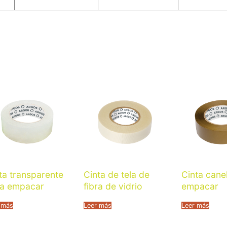
ta transparente
Cinta de tela de
Cinta cane
ra empacar
fibra de vidrio
empacar
 más
Leer más
Leer más