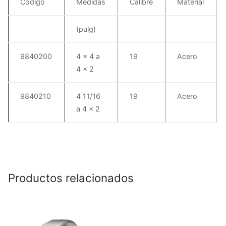
Código
Medidas
Calibre
Material
(pulg)
9840200
4 x 4 a
19
Acero
4 x 2
9840210
4 11/16
19
Acero
a 4 x 2
Productos relacionados