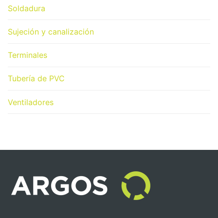
Soldadura
Sujeción y canalización
Terminales
Tubería de PVC
Ventiladores