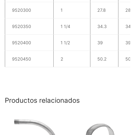
9520300
1
27.8
28.3
9520350
1 1/4
34.3
34.8
9520400
1 1/2
39
39.5
9520450
2
50.2
50.7
Productos relacionados