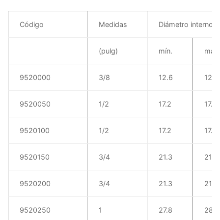
Código
Medidas
Diámetro interno 
(pulg)
mín.
máx
9520000
3/8
12.6
12.9
9520050
1/2
17.2
17.6
9520100
1/2
17.2
17.6
9520150
3/4
21.3
21.8
9520200
3/4
21.3
21.8
9520250
1
27.8
28.3