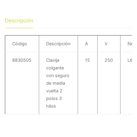
Descripción
Código
Descripción
A
V
Nem
8830505
Clavija
15
250
L6-
colgante
con seguro
de media
vuelta 2
polos 3
hilos