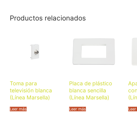
Productos relacionados
Toma para
Placa de plástico
Ap
televisión blanca
blanca sencilla
con
(Línea Marsella)
(Línea Marsella)
(Lí
Leer más
Leer más
Leer