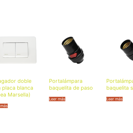
agador doble
Portalámpara
Portalámp
 placa blanca
baquelita de paso
baquelita s
nea Marsella)
Leer más
Leer más
 más