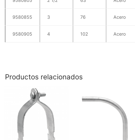
9580805
2 1/2
63
Acero
9580855
3
76
Acero
9580905
4
102
Acero
Productos relacionados