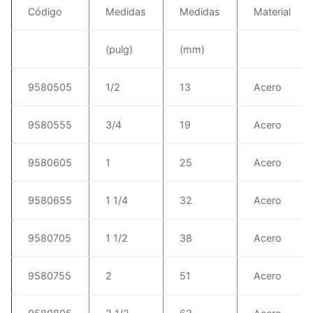
Código
Medidas
Medidas
Material
(pulg)
(mm)
9580505
1/2
13
Acero
9580555
3/4
19
Acero
9580605
1
25
Acero
9580655
1 1/4
32
Acero
9580705
1 1/2
38
Acero
9580755
2
51
Acero