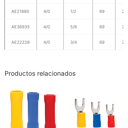
AE21880
4/0
1/2
69
21
AE36935
4/0
5/8
69
21
AE22228
4/0
3/4
69
21
Productos relacionados