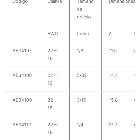
Código
Calibre
Tamaño
Dimensiones 
de
orificio
AWG
(pulg)
A
B
AE34107
22 –
1/8
11.5
4.
16
AE34108
22 –
5/32
14.4
4.
16
AE34109
22 –
3/16
15.8
4.
16
AE34113
22 –
1/4
21.7
4.
16