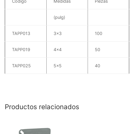
Código
Medidas
Piezas
(pulg)
TAPP013
3×3
100
TAPP019
4×4
50
TAPP025
5×5
40
Productos relacionados