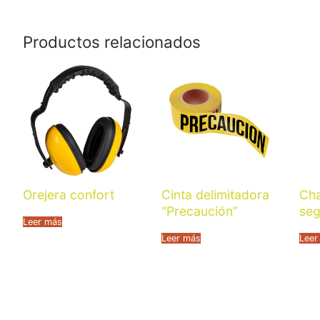
Productos relacionados
Orejera confort
Cinta delimitadora
Cha
“Precaución”
seg
Leer más
Leer más
Leer