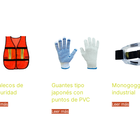
lecos de
Guantes tipo
Monogoggl
uridad
japonés con
industrial
puntos de PVC
 más
Leer más
Leer más