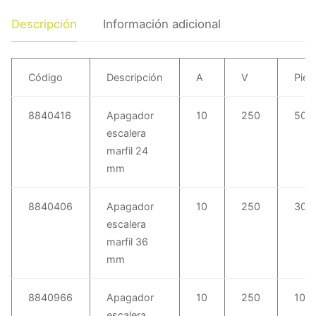
Descripción
Información adicional
Código
Descripción
A
V
Piez
8840416
Apagador
10
250
50
escalera
marfil 24
mm
8840406
Apagador
10
250
30
escalera
marfil 36
mm
8840966
Apagador
10
250
10
escalera