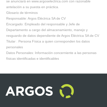
se anunciará en
www.argoselectrica.com
con razonable
antelación a su puesta en práctica.
Glosario de términos
Responsable
: Argos Eléctrica SA de CV
Encargado
: Empleado del responsable y Jefe de
Departamento a cargo del almacenamiento, manejo y
resguardo de datos dependiente de Argos Eléctrica SA de CV
Titular : Persona Física a quien corresponden los datos
personales
Datos Personales
: Información concerniente a las personas
físicas identificadas e identificables